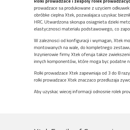
Rolki prowadzace i zespoly rolek prowadzacy
prowadzace sa produkowane z uzyciem odkuwek 
obróbke cieplna Xtek, pozwalajaca uzyskac biezn
HRC. Utwardzona skorupa osiagnieta dzieki metod
elastycznosci materialu podstawowego, co zapob
W zaleznosci od konfiguracji i wymagan, Xtek 
montowanych na wale, do kompletnego zestawu r
Inzynierowie firmy Xtek oferuja takze zwiekszen
innych komponentów, które moga byc podatne n
Rolki prowadzace Xtek zapewniaja od 3 do 8 razy
rolki prowadzace Xtek znaczaco przedluzaja zyw
Aby uzyskac wiecej informacji odnosnie rolek pr