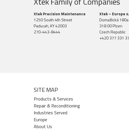
Xtek Family of Companies
Xtek Precision Maintenance
Xtek – Europe s.
1250 South 4th Street
Domažlická 180a
Paducah, KY 42003
318 00 Plzen
270-443-8444
Czech Republic
+420 377 331 3
SITE MAP
Products & Services
Repair & Reconditioning
Industries Served
Europe
About Us