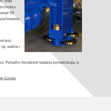
. Rolki
rzechodza
 ponad 58
y zachowaniu
entami.
 np. walów i
e. Ponadto niezalezne badania potwierdzaja, iz
ek Europe
.