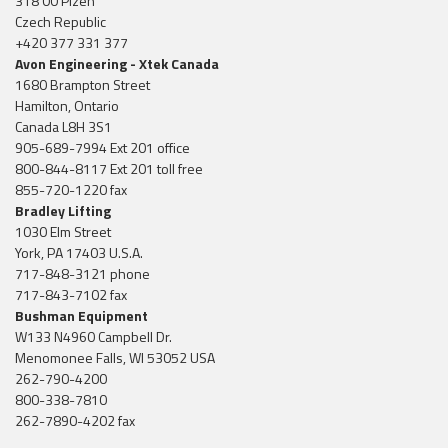
318 00 Plzen
Czech Republic
+420 377 331 377
Avon Engineering - Xtek Canada
1680 Brampton Street
Hamilton, Ontario
Canada L8H 3S1
905-689-7994 Ext 201 office
800-844-8117 Ext 201 toll free
855-720-1220 fax
Bradley Lifting
1030 Elm Street
York, PA 17403 U.S.A.
717-848-3121 phone
717-843-7102 fax
Bushman Equipment
W133 N4960 Campbell Dr.
Menomonee Falls, WI 53052 USA
262-790-4200
800-338-7810
262-7890-4202 fax