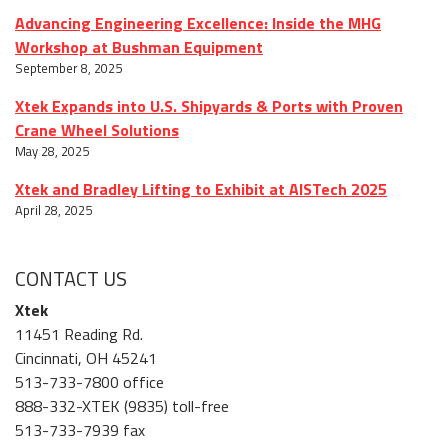
Advancing Engineering Excellence: Inside the MHG
Workshop at Bushman Equipment
September 8, 2025
Xtek Expands into U.S. Shipyards & Ports with Proven
Crane Wheel Solutions
May 28, 2025
Xtek and Bradley Lifting to Exhibit at AISTech 2025
April 28, 2025
CONTACT US
Xtek
11451 Reading Rd.
Cincinnati, OH 45241
513-733-7800 office
888-332-XTEK (9835) toll-free
513-733-7939 fax