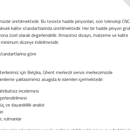
mizde üretilmektedir. Bu tesiste hadde pinyonlari, son teknoloji CNC
üksek kalite standartlarinda üretilmektedir. Her bir hadde pinyon gru
na özel olarak degerlendirilir. Amacimiz dizayn, malzeme ve kalite
n minimum düzeye indirilmesidir.
standartlarina göre
rilerimiz için Belçika, Ghent merkezli servis merkezimizde
yenileme yaklasimimiz asagida ki islemleri içermektedir:
hribatsiz incelemesi
gerlendirilmesi
ve dayaniklilik analizi
ri
r, rulmanlar