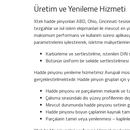
Üretim ve Yenileme Hizmeti
Xtek hadde pinyonlari ABD, Ohio, Cincinnati tesisi
tezgahlar ve isil islem ekipmanlari ile mevcut en y
maksimum performans ve kullanim süresi aplikasyo
parametrelerini iyilestirerek, isletme maliyetlerini
Karbürleme ve sertlestirilme, istenilen DIN 
Bütünün üniform bir sekilde sertlestirilmesi
Hadde pinyonu yenileme hizmetimiz Avrupali müste
gerçeklestirilmektedir. Hadde pinyon gruplari için 
Hadde pinyonu ve parçalarinin mekanik ve ta
Çalisma sirasindaki dis yüzey profillerinin de
Mevcut durumunda hadde pinyonu setinin güç 
Hadde pinyonu boyun çaplarinin kaynak tami
Parçalarin tamiri veya yenilenmesi – kaplinle