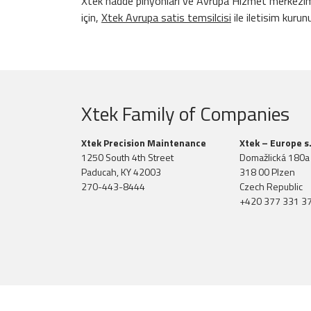
Xtek hadde pinyonlari ve Avrupa Hizmet merkezimizi
için,
Xtek Avrupa satis temsilcisi
ile iletisim kurun
Xtek Family of Companies
Xtek Precision Maintenance
Xtek – Europe s.
1250 South 4th Street
Domažlická 180a
Paducah, KY 42003
318 00 Plzen
270-443-8444
Czech Republic
+420 377 331 3