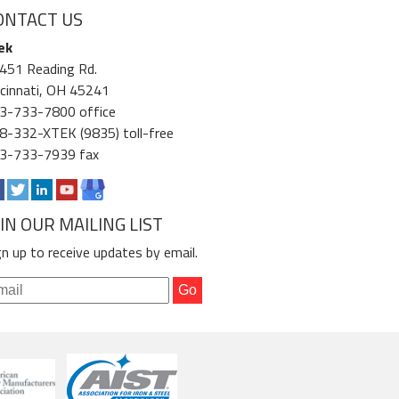
ONTACT US
ek
451 Reading Rd.
ncinnati, OH 45241
3-733-7800 office
8-332-XTEK (9835) toll-free
3-733-7939 fax
OIN OUR MAILING LIST
gn up to receive updates by email.