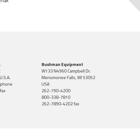
almak
g
Bushman Equipment
t
W133 N4960 Campbell Dr.
U.S.A.
Menomonee Falls, WI 53052
 phone
USA
fax
262-790-4200
800-338-7810
262-7890-4202 fax