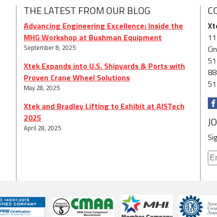
THE LATEST FROM OUR BLOG
C
Advancing Engineering Excellence: Inside the
Xt
MHG Workshop at Bushman Equipment
11
September 8, 2025
Ci
51
Xtek Expands into U.S. Shipyards & Ports with
88
Proven Crane Wheel Solutions
51
May 28, 2025
Xtek and Bradley Lifting to Exhibit at AISTech
2025
J
April 28, 2025
Si