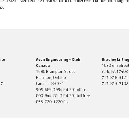
n sizin islemlerinize nasil yardimci olabilecekleri konusunda bilgi 
uz.
r.o
Avon Engineering - Xtek
Bradley Liftin
Canada
1030 Elm Stree
1680 Brampton Street
York, PA 17403 
Hamilton, Ontario
717-848-3121
77
Canada L8H 3S1
717-843-7102 
905-689-7994 Ext 201 office
800-844-8117 Ext 201 toll free
855-720-1220 fax