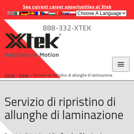
Skip
Skip
Skip
INDUSTRIES
EUROPE
CAREERS
CONTACT
See current career opportunities at Xtek
to
to
to
main
main
footer
navigation
content
888-332-XTEK
Toggl
naviga
Home
»
Italian
»
Servizio di ripristino di allunghe di laminazione
Servizio di ripristino di
allunghe di laminazione