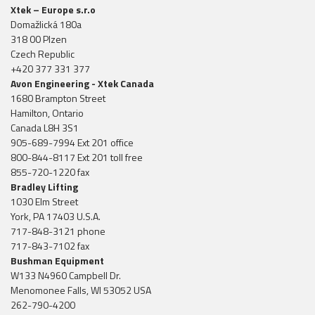
Xtek – Europe s.r.o
Domažlická 180a
318 00 Plzen
Czech Republic
+420 377 331 377
Avon Engineering - Xtek Canada
1680 Brampton Street
Hamilton, Ontario
Canada L8H 3S1
905-689-7994 Ext 201 office
800-844-8117 Ext 201 toll free
855-720-1220 fax
Bradley Lifting
1030 Elm Street
York, PA 17403 U.S.A.
717-848-3121 phone
717-843-7102 fax
Bushman Equipment
W133 N4960 Campbell Dr.
Menomonee Falls, WI 53052 USA
262-790-4200