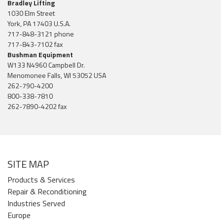
Bradley Lifting
1030 Elm Street
York, PA 17403 U.S.A.
717-848-3121 phone
717-843-7102 fax
Bushman Equipment
W133 N4960 Campbell Dr.
Menomonee Falls, WI 53052 USA
262-790-4200
800-338-7810
262-7890-4202 fax
SITE MAP
Products & Services
Repair & Reconditioning
Industries Served
Europe