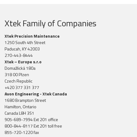
Xtek Family of Companies
Xtek Precision Maintenance
1250 South 4th Street
Paducah, KY 42003
270-443-8444
Xtek – Europe s.r.o
Domažlická 180a
318 00 Plzen
Czech Republic
+420 377 331 377
Avon Engineering - Xtek Canada
1680 Brampton Street
Hamilton, Ontario
Canada L8H 3S1
905-689-7994 Ext 201 office
800-844-8117 Ext 201 toll free
855-720-1220 fax