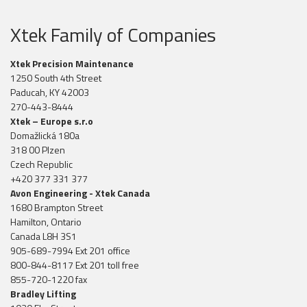
Xtek Family of Companies
Xtek Precision Maintenance
1250 South 4th Street
Paducah, KY 42003
270-443-8444
Xtek – Europe s.r.o
Domažlická 180a
318 00 Plzen
Czech Republic
+420 377 331 377
Avon Engineering - Xtek Canada
1680 Brampton Street
Hamilton, Ontario
Canada L8H 3S1
905-689-7994 Ext 201 office
800-844-8117 Ext 201 toll free
855-720-1220 fax
Bradley Lifting