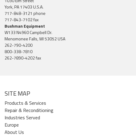
1030 Elm Street
York, PA 17403 U.S.A.
717-848-3121 phone
717-843-7102 fax
Bushman Equipment
W133 N4960 Campbell Dr.
Menomonee Falls, WI 53052 USA
262-790-4200
800-338-7810
262-7890-4202 fax
SITE MAP
Products & Services
Repair & Reconditioning
Industries Served
Europe
About Us