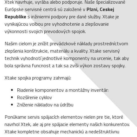
Xtek navrhuje, vyrába alebo podporuje. Naše špecializované
Európske servisné centrá sú založené v
Plzni, Ceskej
Republike
s inžiniermi podpory pre dané služby. Xtake je
vynikajúcou volbou pre vyhodnotenie a zlepšovanie
výkonnosti svojich prevodových spojok.
Našim cielom je znížit prevádzkové náklady prostredníctvom
zlepšenia konštrukcie, materiálu a kvality. Xtake servisný
technik vyhodnotí jednotlivé komponenty na urcenie, tak aby
bola správna funcnost a tak sa zvíši výkon zostavy spojky.
Xtake spojka programy zahrnajú:
Riadenie komponentov a montážny inventár:
Rozšírenie cyklov
Zníženie nákladov na údržbu
Ponúkame servis spájacích elementov nielen pre tie, ktoré
navrhol Xtek, ale aj pre spájacie elementy našich konkurentov.
Xtake kompletne obsahuje mechanickú a nedeštruktívnu