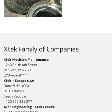
Xtek Family of Companies
Xtek Precision Maintenance
1250 South 4th Street
Paducah, KY 42003
270-443-8444
Xtek – Europe s.r.o
Domažlická 180a
318 00 Plzen
Czech Republic
+420 377 331 377
Avon Engineering - Xtek Canada
1680 Brampton Street