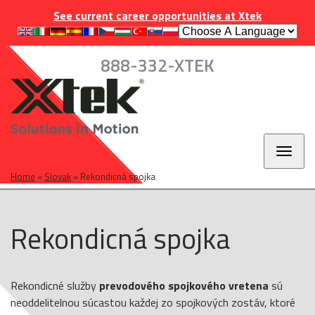
Skip
Skip
Skip
INDUSTRIES
EUROPE
CAREERS
CONTACT
See current career opportunities at Xtek
to
to
to
main
main
footer
navigation
content
888-332-XTEK
Toggl
naviga
Home
»
Slovak
»
Rekondicná spojka
Rekondicná spojka
Rekondicné služby
prevodového spojkového vretena
sú
neoddelitelnou súcastou každej zo spojkových zostáv, ktoré