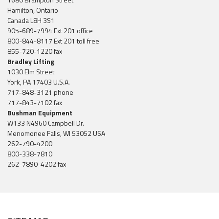
Hamilton, Ontario
Canada L8H 3S1
905-689-7994 Ext 201 office
800-844-8117 Ext 201 toll free
855-720-1220 fax
Bradley Lifting
1030 Elm Street
York, PA 17403 U.S.A.
717-848-3121 phone
717-843-7102 fax
Bushman Equipment
W133 N4960 Campbell Dr.
Menomonee Falls, WI 53052 USA
262-790-4200
800-338-7810
262-7890-4202 fax